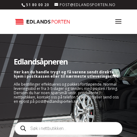
51 80 00 20
POST@EDLANDSPORTEN.NO
Edlandsåpneren
Her kan du handle trygt og få varene sendt direkte
hjem i postkassen eller til nærmeste utleveringssted.
Alle bestillinger effektueres og pakkes fortløpende. Normal
leveringsstid er fra 3-5 dager og sendes med posten / bring.
Dersom du har noen spørsmål vedr. produktene i
nettbutikken, kontakt oss på telefon 51800020 eller send oss
en epost på post@edlandsporten.no
Products
search