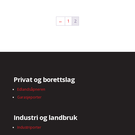
←
1
2
Privat og borettslag
Edlandsåpneren
Garasjeporter
Industri og landbruk
Industriporter