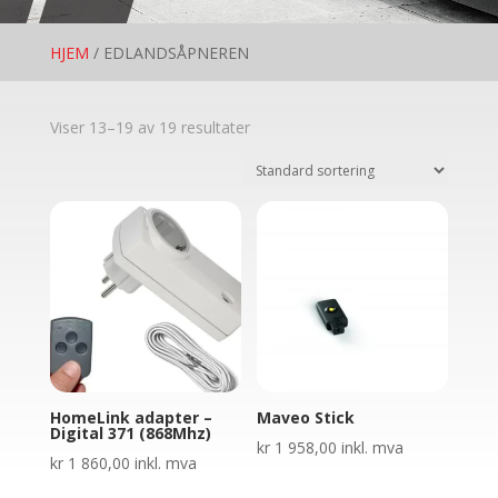
HJEM
/ EDLANDSÅPNEREN
Viser 13–19 av 19 resultater
HomeLink adapter –
Maveo Stick
Digital 371 (868Mhz)
kr
1 958,00
inkl. mva
kr
1 860,00
inkl. mva