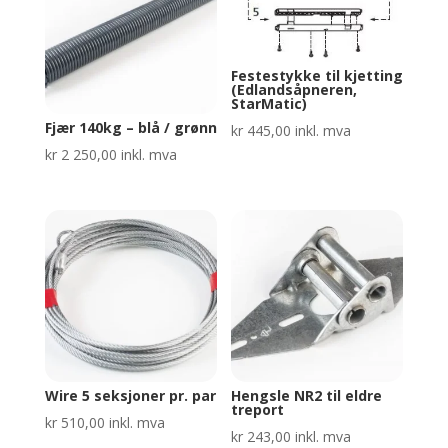
Festestykke til kjetting
(Edlandsåpneren,
StarMatic)
Fjær 140kg – blå / grønn
kr
445,00
inkl. mva
kr
2 250,00
inkl. mva
Wire 5 seksjoner pr. par
Hengsle NR2 til eldre
treport
kr
510,00
inkl. mva
kr
243,00
inkl. mva