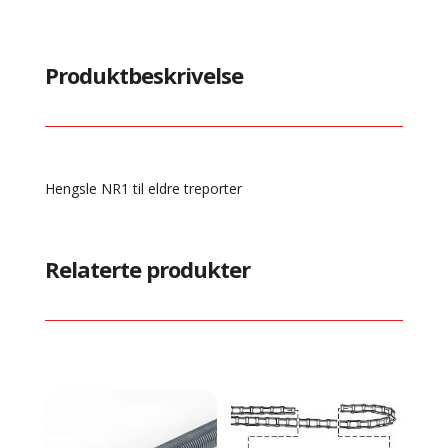
Produktbeskrivelse
Hengsle NR1 til eldre treporter
Relaterte produkter
Relaterte produkter