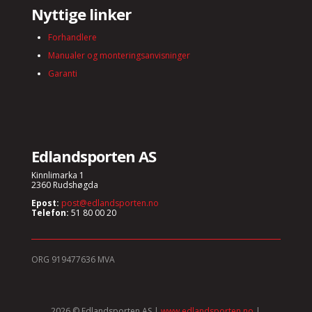
Nyttige linker
Forhandlere
Manualer og monteringsanvisninger
Garanti
Edlandsporten AS
Kinnlimarka 1
2360 Rudshøgda
Epost:
post@edlandsporten.no
Telefon:
51 80 00 20
ORG 919477636 MVA
2026 © Edlandsporten AS |
www.edlandsporten.no
|