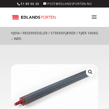
51 80 00 20
POST@EDLANDSPORTEN.NO
HJEM
/
RESERVEDELER
/
STREKKFJÆRER
/ FJÆR 160KG
– RØD